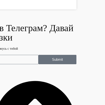
 в Телеграм? Давай
зки
жусь с тобой
Submit