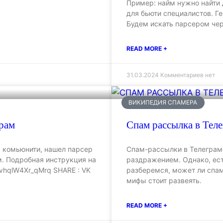
Пример: найм нужно найти 
для бьюти специалистов. Ге
Будем искать парсером че
READ MORE +
31.03.2024
Комментариев нет
ВИКИПЕДИЯ СПАМЕРА
грам
Спам рассылка в Тел
ля комьюнити, нашел парсер
Спам-рассылки в Телеграме
м. Подробная инструкция на
раздражением. Однако, ест
zvhqlW4Xr_qMrq SHARE : VK
разберемся, может ли спам
мифы стоит развеять.
READ MORE +