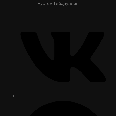
Рустем Гибадуллин